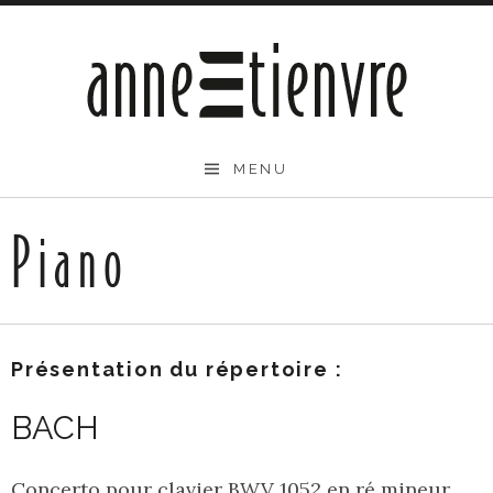
Passer
au
contenu
Anne Etienvre
MENU
Piano
Présentation du répertoire :
BACH
Concerto pour clavier BWV 1052 en ré mineur