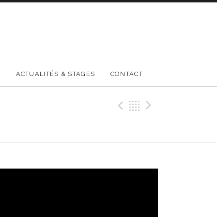
E
ACTUALITÉS & STAGES
CONTACT
Précédent
Retour
Suivant